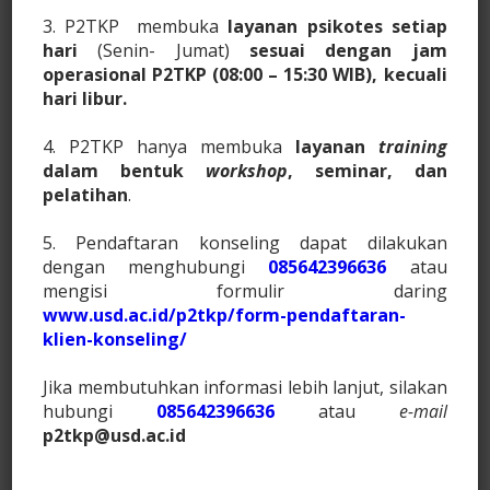
3. P2TKP membuka
layanan psikotes setiap
hari
(Senin- Jumat)
sesuai dengan jam
operasional P2TKP (08:00 – 15:30 WIB), kecuali
LAYANAN KAMI
hari libur.
4. P2TKP hanya membuka
layanan
training
dalam bentuk
workshop
, seminar, dan
pelatihan
.
5. Pendaftaran konseling dapat dilakukan
dengan menghubungi
085642396636
atau
mengisi formulir daring
TESTING
www.usd.ac.id/p2tkp/form-pendaftaran-
klien-konseling/
Menyediakan layanan psikotes untuk berbagai jenis
Jika membutuhkan informasi lebih lanjut, silakan
instansi dengan beragam tujuan, antara lain:
hubungi
085642396636
atau
e-mail
p2tkp@usd.ac.id
Perusahaan: seleksi, promosi, pengangkatan
pegawai tetap, dsb;
Pendidikan: penerimaan siswa baru, penjurusan,