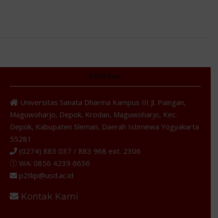
KONTAK
Universitas Sanata Dharma Kampus III Jl. Paingan,
Maguwoharjo, Depok, Krodan, Maguwoharjo, Kec.
Depok, Kabupaten Sleman, Daerah Istimewa Yogyakarta
55281
(0274) 883 037 / 883 968 ext. 2306
WA: 0856 4239 6636
p2tkp@usd.ac.id
Kontak Kami