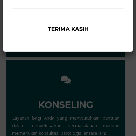
pengarahan jurusan kuliah, minat & bakat,
kepribadian, dsb;
Tes klasikal dan individual;
TERIMA KASIH
Pengetesan di dalam dan luar DIY.
Klik untuk daftar psikotes.
KONSELING
Layanan bagi Anda yang membutuhkan bantuan
dalam menyelesaikan permasalahan maupun
memerlukan konsultasi psikologis, antara lain: