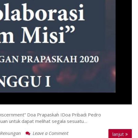
iscernment” Doa Prapaskah IDoa Pribadi Pedro
an untuk dapat melihat segala sesuatu…
Renungan
Leave a Comment
on
lanjut