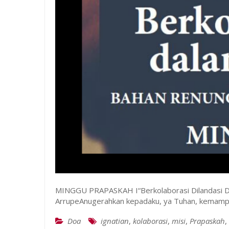
MINGGU PRAPASKAH I“Berkolaborasi Dilandasi D
ArrupeAnugerahkan kepadaku, ya Tuhan, kemampu
Doa
ignatian
,
kolaborasi
,
misi
,
Prapaskah
,