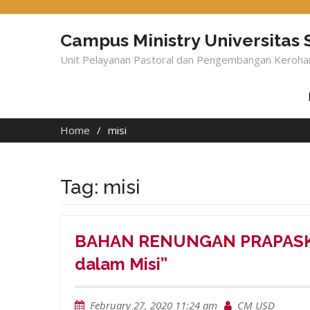
Skip
to
content
Campus Ministry Universitas
Unit Pelayanan Pastoral dan Pengembangan Keroh
Home
misi
Tag: misi
BAHAN RENUNGAN PRAPASKAH 
dalam Misi”
February 27, 2020 11:24 am
CM USD